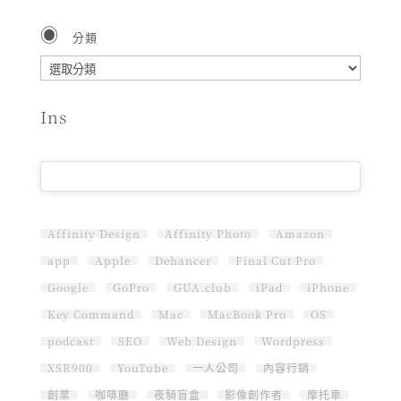
分類
分
類
Ins
Affinity Design
Affinity Photo
Amazon
app
Apple
Dehancer
Final Cut Pro
Google
GoPro
GUA.club
iPad
iPhone
Key Command
Mac
MacBook Pro
OS
podcast
SEO
Web Design
Wordpress
XSR900
YouTube
一人公司
內容行銷
創業
咖啡廳
夜騎盲盒
影像創作者
摩托車