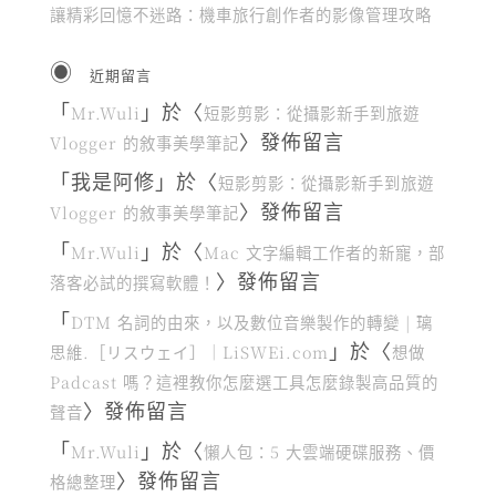
讓精彩回憶不迷路：機車旅行創作者的影像管理攻略
近期留言
「
」於〈
Mr.Wuli
短影剪影：從攝影新手到旅遊
〉發佈留言
Vlogger 的敘事美學筆記
「
我是阿修
」於〈
短影剪影：從攝影新手到旅遊
〉發佈留言
Vlogger 的敘事美學筆記
「
」於〈
Mr.Wuli
Mac 文字編輯工作者的新寵，部
〉發佈留言
落客必試的撰寫軟體！
「
DTM 名詞的由來，以及數位音樂製作的轉變 | 璃
」於〈
思維.［リスウェイ］｜LiSWEi.com
想做
Padcast 嗎？這裡教你怎麼選工具怎麼錄製高品質的
〉發佈留言
聲音
「
」於〈
Mr.Wuli
懶人包：5 大雲端硬碟服務、價
〉發佈留言
格總整理