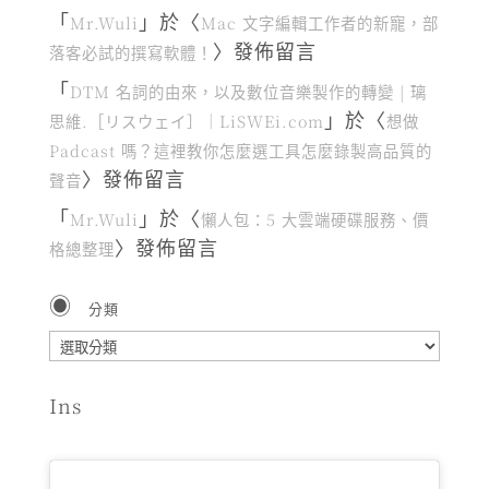
「
」於〈
Mr.Wuli
Mac 文字編輯工作者的新寵，部
〉發佈留言
落客必試的撰寫軟體！
「
DTM 名詞的由來，以及數位音樂製作的轉變 | 璃
」於〈
思維.［リスウェイ］｜LiSWEi.com
想做
Padcast 嗎？這裡教你怎麼選工具怎麼錄製高品質的
〉發佈留言
聲音
「
」於〈
Mr.Wuli
懶人包：5 大雲端硬碟服務、價
〉發佈留言
格總整理
分類
分
類
Ins