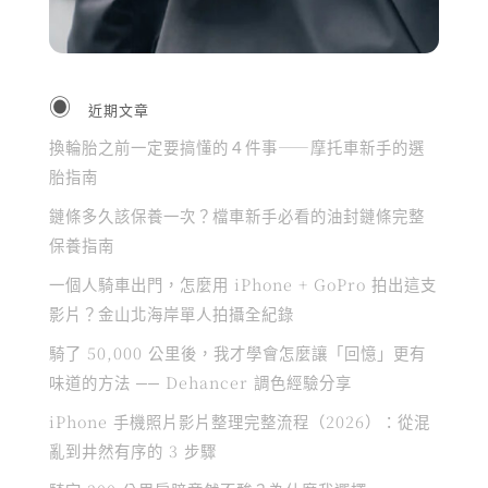
近期文章
換輪胎之前一定要搞懂的４件事——摩托車新手的選
胎指南
鏈條多久該保養一次？檔車新手必看的油封鏈條完整
保養指南
一個人騎車出門，怎麼用 iPhone + GoPro 拍出這支
影片？金山北海岸單人拍攝全紀錄
騎了 50,000 公里後，我才學會怎麼讓「回憶」更有
味道的方法 ── Dehancer 調色經驗分享
iPhone 手機照片影片整理完整流程（2026）：從混
亂到井然有序的 3 步驟