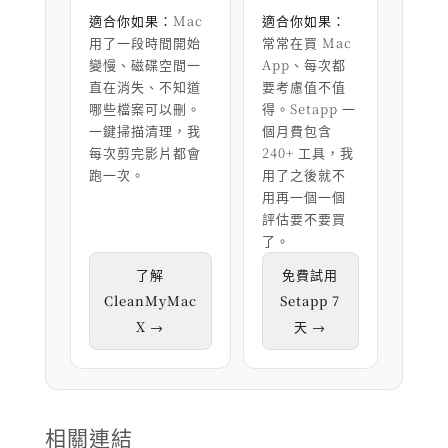
適合你如果：
Mac
適合你如果：
用了一段時間開始
常常在買 Mac
變慢、磁碟空間一
App、每次都
直在消失、不知道
要考慮值不值
哪些檔案可以刪。
得。Setapp 一
一鍵掃描清理，我
個月費包含
每次剪完影片都會
240+ 工具，我
跑一次。
用了之後就不
用再一個一個
評估要不要買
了。
了解
免費試用
CleanMyMac
Setapp 7
X →
天 →
相關連結