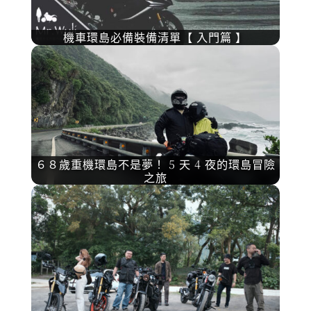
機車環島必備裝備清單【 入門篇 】
６８歲重機環島不是夢！ 5 天 4 夜的環島冒險
之旅