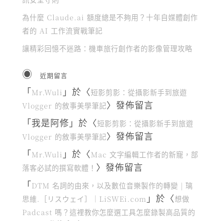
為什麼 Claude.ai 額度總是不夠用？十年自媒體創作
者的 AI 工作流實戰筆記
讓精彩回憶不迷路：機車旅行創作者的影像管理攻略
近期留言
「
」於〈
Mr.Wuli
短影剪影：從攝影新手到旅遊
〉發佈留言
Vlogger 的敘事美學筆記
「
我是阿修
」於〈
短影剪影：從攝影新手到旅遊
〉發佈留言
Vlogger 的敘事美學筆記
「
」於〈
Mr.Wuli
Mac 文字編輯工作者的新寵，部
〉發佈留言
落客必試的撰寫軟體！
「
DTM 名詞的由來，以及數位音樂製作的轉變 | 璃
」於〈
思維.［リスウェイ］｜LiSWEi.com
想做
Padcast 嗎？這裡教你怎麼選工具怎麼錄製高品質的