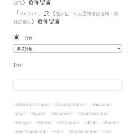
〉發佈留言
聲音
「
」於〈
Mr.Wuli
懶人包：5 大雲端硬碟服務、價
〉發佈留言
格總整理
分類
分
類
Ins
Affinity Design
Affinity Photo
Amazon
app
Apple
Dehancer
Final Cut Pro
Google
GoPro
GUA.club
iPad
iPhone
Key Command
Mac
MacBook Pro
OS