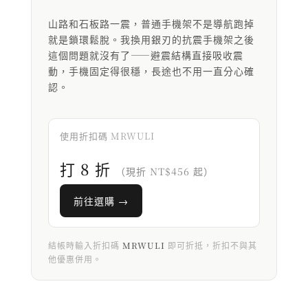
山路和石板路一震，普通手機架不是導航跑掉
就是鎖環鬆脫。我換用銀刃的抗震手機架之後
這個問題就沒有了——避震結構直接吸收震
動，手機固定得很穩，長途也不用一直分心確
認。
使用折扣碼 MRWULI
打 8 折
（現折 NT$456 起）
前往選購 →
結帳時輸入折扣碼
MRWULI
即可折抵，折扣不與其
他優惠併用。