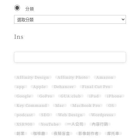
分類
分
類
Ins
Affinity Design
Affinity Photo
Amazon
app
Apple
Dehancer
Final Cut Pro
Google
GoPro
GUA.club
iPad
iPhone
Key Command
Mac
MacBook Pro
OS
podcast
SEO
Web Design
Wordpress
XSR900
YouTube
一人公司
內容行銷
創業
咖啡廳
夜騎盲盒
影像創作者
摩托車