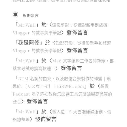
近期留言
「
」於〈
Mr.Wuli
短影剪影：從攝影新手到旅遊
〉發佈留言
Vlogger 的敘事美學筆記
「
我是阿修
」於〈
短影剪影：從攝影新手到旅遊
〉發佈留言
Vlogger 的敘事美學筆記
「
」於〈
Mr.Wuli
Mac 文字編輯工作者的新寵，部
〉發佈留言
落客必試的撰寫軟體！
「
DTM 名詞的由來，以及數位音樂製作的轉變 | 璃
」於〈
思維.［リスウェイ］｜LiSWEi.com
想做
Padcast 嗎？這裡教你怎麼選工具怎麼錄製高品質的
〉發佈留言
聲音
「
」於〈
Mr.Wuli
懶人包：5 大雲端硬碟服務、價
〉發佈留言
格總整理