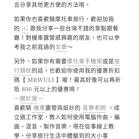
言分享其他更方便的方法唷。
如果你也喜歡騎摩托車旅行，歡迎加我
的
iG
跟我分享一些台灣不錯的景點跟餐
廳！對機車露營感興趣的朋友，也可以參
考我之前寫過的
文章
～
另外，如果你有需要
摩托車手機架
或是
旅
行頸枕
的話，也歡迎你使用我的優惠折扣
碼【 MRWULI 】喔！最高好像可以再折
抵 800 元以上的優惠唷！
—
關於我
—
喜歡騎
機車
露營與設計的
音樂老師
。成
立過工作室，教人如何使用電腦作曲、編
曲、混音、製作音樂。現在從事線上教
學，分享旅行生活中體驗到的大小事