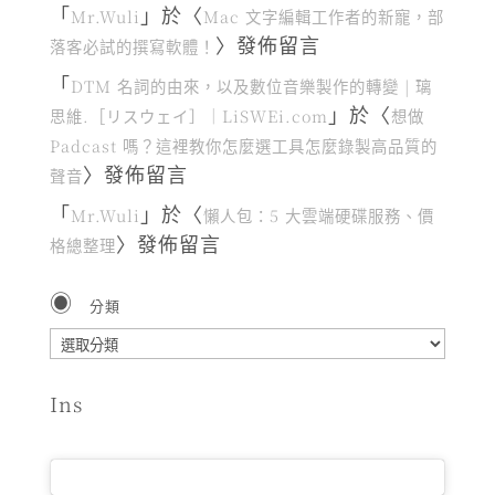
「
」於〈
Mr.Wuli
Mac 文字編輯工作者的新寵，部
〉發佈留言
落客必試的撰寫軟體！
「
DTM 名詞的由來，以及數位音樂製作的轉變 | 璃
」於〈
思維.［リスウェイ］｜LiSWEi.com
想做
Padcast 嗎？這裡教你怎麼選工具怎麼錄製高品質的
〉發佈留言
聲音
「
」於〈
Mr.Wuli
懶人包：5 大雲端硬碟服務、價
〉發佈留言
格總整理
分類
分
類
Ins