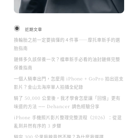
近期文章
換輪胎之前一定要搞懂的４件事——摩托車新手的選
胎指南
鏈條多久該保養一次？檔車新手必看的油封鏈條完整
保養指南
一個人騎車出門，怎麼用 iPhone + GoPro 拍出這支
影片？金山北海岸單人拍攝全紀錄
騎了 50,000 公里後，我才學會怎麼讓「回憶」更有
味道的方法 ── Dehancer 調色經驗分享
iPhone 手機照片影片整理完整流程（2026）：從混
亂到井然有序的 3 步驟
騎完 300 公里肩膀竟然不酸？為什麼我選擇