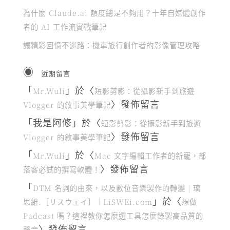
為什麼 Claude.ai 額度總是不夠用？十年自媒體創作
者的 AI 工作流實戰筆記
讓精彩回憶不迷路：機車旅行創作者的影像管理攻略
近期留言
「
」於〈
Mr.Wuli
短影剪影：從攝影新手到旅遊
〉發佈留言
Vlogger 的敘事美學筆記
「
我是阿修
」於〈
短影剪影：從攝影新手到旅遊
〉發佈留言
Vlogger 的敘事美學筆記
「
」於〈
Mr.Wuli
Mac 文字編輯工作者的新寵，部
〉發佈留言
落客必試的撰寫軟體！
「
DTM 名詞的由來，以及數位音樂製作的轉變 | 璃
」於〈
思維.［リスウェイ］｜LiSWEi.com
想做
Padcast 嗎？這裡教你怎麼選工具怎麼錄製高品質的
〉發佈留言
聲音