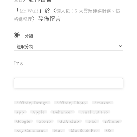
「
」於〈
Mr.Wuli
懶人包：5 大雲端硬碟服務、價
〉發佈留言
格總整理
分類
分
類
Ins
Affinity Design
Affinity Photo
Amazon
app
Apple
Dehancer
Final Cut Pro
Google
GoPro
GUA.club
iPad
iPhone
Key Command
Mac
MacBook Pro
OS