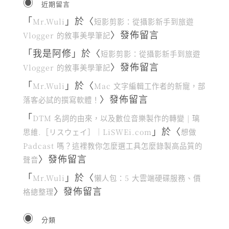
近期留言
「
」於〈
Mr.Wuli
短影剪影：從攝影新手到旅遊
〉發佈留言
Vlogger 的敘事美學筆記
「
我是阿修
」於〈
短影剪影：從攝影新手到旅遊
〉發佈留言
Vlogger 的敘事美學筆記
「
」於〈
Mr.Wuli
Mac 文字編輯工作者的新寵，部
〉發佈留言
落客必試的撰寫軟體！
「
DTM 名詞的由來，以及數位音樂製作的轉變 | 璃
」於〈
思維.［リスウェイ］｜LiSWEi.com
想做
Padcast 嗎？這裡教你怎麼選工具怎麼錄製高品質的
〉發佈留言
聲音
「
」於〈
Mr.Wuli
懶人包：5 大雲端硬碟服務、價
〉發佈留言
格總整理
分類