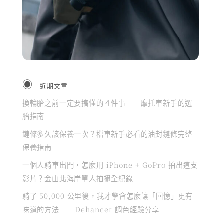
近期文章
換輪胎之前一定要搞懂的４件事——摩托車新手的選
胎指南
鏈條多久該保養一次？檔車新手必看的油封鏈條完整
保養指南
一個人騎車出門，怎麼用 iPhone + GoPro 拍出這支
影片？金山北海岸單人拍攝全紀錄
騎了 50,000 公里後，我才學會怎麼讓「回憶」更有
味道的方法 ── Dehancer 調色經驗分享