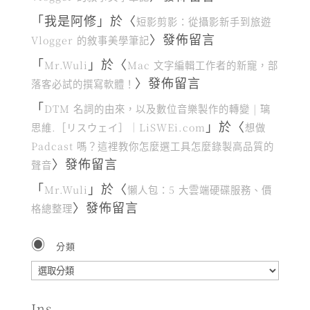
「
我是阿修
」於〈
短影剪影：從攝影新手到旅遊
〉發佈留言
Vlogger 的敘事美學筆記
「
」於〈
Mr.Wuli
Mac 文字編輯工作者的新寵，部
〉發佈留言
落客必試的撰寫軟體！
「
DTM 名詞的由來，以及數位音樂製作的轉變 | 璃
」於〈
思維.［リスウェイ］｜LiSWEi.com
想做
Padcast 嗎？這裡教你怎麼選工具怎麼錄製高品質的
〉發佈留言
聲音
「
」於〈
Mr.Wuli
懶人包：5 大雲端硬碟服務、價
〉發佈留言
格總整理
分類
分
類
Ins