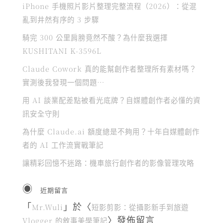
iPhone 手機照片影片整理完整流程（2026）：從混
亂到井然有序的 3 步驟
騎完 300 公里肩膀竟然不酸？為什麼我選擇
KUSHITANI K-3596L
Claude Cowork 真的能幫創作者整理所有素材嗎？
實測後我發現一個問題…
用 AI 談業配差點被看光底牌？自媒體創作者必懂的資
訊安全守則
為什麼 Claude.ai 額度總是不夠用？十年自媒體創作
者的 AI 工作流實戰筆記
讓精彩回憶不迷路：機車旅行創作者的影像管理攻略
近期留言
「
」於〈
Mr.Wuli
短影剪影：從攝影新手到旅遊
〉發佈留言
Vlogger 的敘事美學筆記