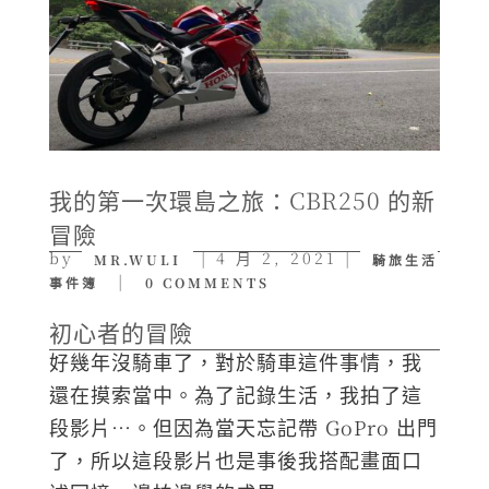
我的第一次環島之旅：CBR250 的新
冒險
by
|
4 月 2, 2021
|
MR.WULI
騎旅生活
|
事件簿
0 COMMENTS
初心者的冒險
好幾年沒騎車了，對於騎車這件事情，我
還在摸索當中。為了記錄生活，我拍了這
段影片…。但因為當天忘記帶 GoPro 出門
了，所以這段影片也是事後我搭配畫面口