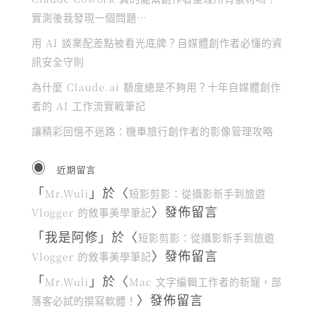
實測後我發現一個問題…
用 AI 談業配差點被看光底牌？自媒體創作者必懂的資
訊安全守則
為什麼 Claude.ai 額度總是不夠用？十年自媒體創作
者的 AI 工作流實戰筆記
讓精彩回憶不迷路：機車旅行創作者的影像管理攻略
近期留言
「
」於〈
Mr.Wuli
短影剪影：從攝影新手到旅遊
〉發佈留言
Vlogger 的敘事美學筆記
「
我是阿修
」於〈
短影剪影：從攝影新手到旅遊
〉發佈留言
Vlogger 的敘事美學筆記
「
」於〈
Mr.Wuli
Mac 文字編輯工作者的新寵，部
〉發佈留言
落客必試的撰寫軟體！