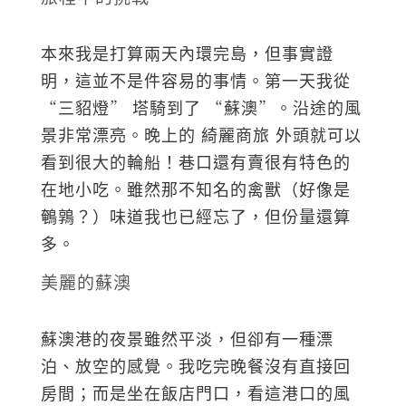
本來我是打算兩天內環完島，但事實證
明，這並不是件容易的事情。第一天我從
“三貂燈” 塔騎到了 “蘇澳”。沿途的風
景非常漂亮。晚上的 綺麗商旅 外頭就可以
看到很大的輪船！巷口還有賣很有特色的
在地小吃。雖然那不知名的禽獸（好像是
鵪鶉？）味道我也已經忘了，但份量還算
多。
美麗的蘇澳
蘇澳港的夜景雖然平淡，但卻有一種漂
泊、放空的感覺。我吃完晚餐沒有直接回
房間；而是坐在飯店門口，看這港口的風