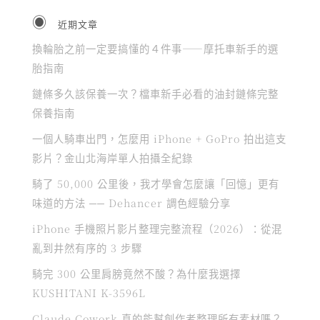
近期文章
換輪胎之前一定要搞懂的４件事——摩托車新手的選
胎指南
鏈條多久該保養一次？檔車新手必看的油封鏈條完整
保養指南
一個人騎車出門，怎麼用 iPhone + GoPro 拍出這支
影片？金山北海岸單人拍攝全紀錄
騎了 50,000 公里後，我才學會怎麼讓「回憶」更有
味道的方法 ── Dehancer 調色經驗分享
iPhone 手機照片影片整理完整流程（2026）：從混
亂到井然有序的 3 步驟
騎完 300 公里肩膀竟然不酸？為什麼我選擇
KUSHITANI K-3596L
Claude Cowork 真的能幫創作者整理所有素材嗎？