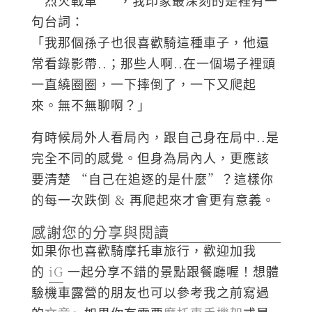
句台詞：
「我那個孫子也很喜歡騎這種車子，他還
常看錄影帶..；那些人啊..在一個場子裡頭
一直繞圈圈，一下摔倒了，一下又爬起
來。無不無聊啊？」
有時候局外人看局內，跟自己身在局中..是
完全不同的感覺。但身為局內人，更應該
要清楚 “自己在追逐的是什麼”？這樣你
的每一次跌倒 & 再爬起來才會更有意義。
感謝您的分享與閱讀
如果你也喜歡騎摩托車旅行，歡迎加我
的
iG
一起分享不錯的景點跟餐廳喔！想體
驗機車露營的朋友也可以參考我之前寫過