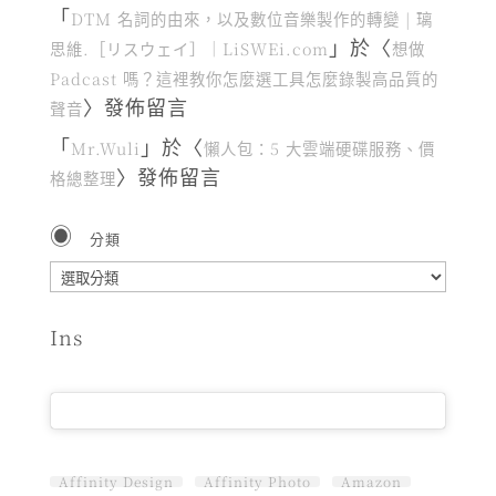
「
DTM 名詞的由來，以及數位音樂製作的轉變 | 璃
」於〈
思維.［リスウェイ］｜LiSWEi.com
想做
Padcast 嗎？這裡教你怎麼選工具怎麼錄製高品質的
〉發佈留言
聲音
「
」於〈
Mr.Wuli
懶人包：5 大雲端硬碟服務、價
〉發佈留言
格總整理
分類
分
類
Ins
Affinity Design
Affinity Photo
Amazon