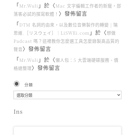
「
」於〈
Mr.Wuli
Mac 文字編輯工作者的新寵，部
〉發佈留言
落客必試的撰寫軟體！
「
DTM 名詞的由來，以及數位音樂製作的轉變 | 璃
」於〈
思維.［リスウェイ］｜LiSWEi.com
想做
Padcast 嗎？這裡教你怎麼選工具怎麼錄製高品質的
〉發佈留言
聲音
「
」於〈
Mr.Wuli
懶人包：5 大雲端硬碟服務、價
〉發佈留言
格總整理
分類
分
類
Ins