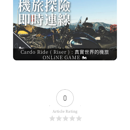
Cardo Ride ( Riser ) : 真實世界的機旅
ONLiNE GAME 🏍️
0
Article Rating