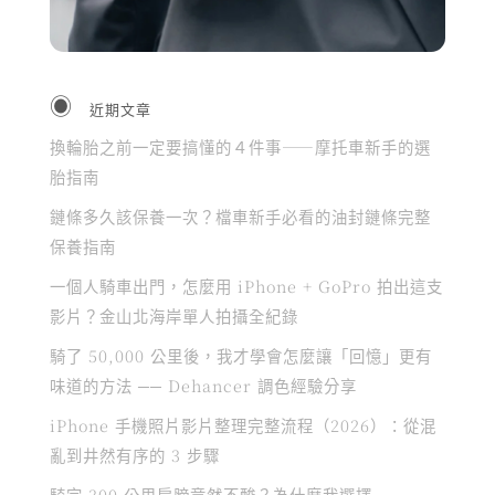
近期文章
換輪胎之前一定要搞懂的４件事——摩托車新手的選
胎指南
鏈條多久該保養一次？檔車新手必看的油封鏈條完整
保養指南
一個人騎車出門，怎麼用 iPhone + GoPro 拍出這支
影片？金山北海岸單人拍攝全紀錄
騎了 50,000 公里後，我才學會怎麼讓「回憶」更有
味道的方法 ── Dehancer 調色經驗分享
iPhone 手機照片影片整理完整流程（2026）：從混
亂到井然有序的 3 步驟
騎完 300 公里肩膀竟然不酸？為什麼我選擇