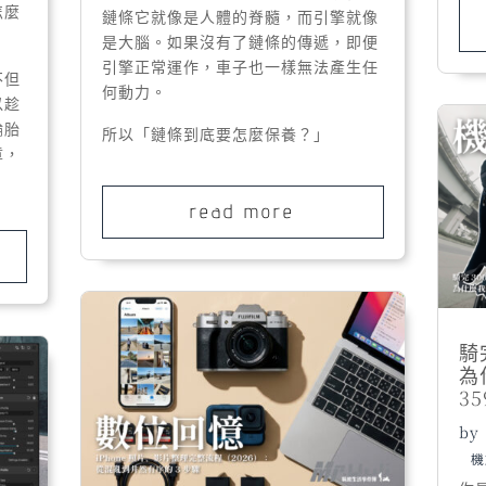
怎麼
鏈條它就像是人體的脊髓，而引擎就像
是大腦。如果沒有了鏈條的傳遞，即便
引擎正常運作，車子也一樣無法產生任
不但
何動力。
以趁
輪胎
所以「鏈條到底要怎麼保養？」
章，
！
read more
騎
為
35
by
機