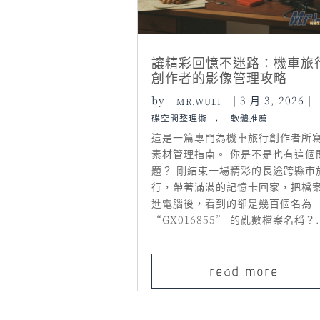
讓精彩回憶不迷路：機車旅
創作者的影像管理攻略
by
|
3 月 3, 2026
|
MR.WULI
,
碟空間整理術
軟體推薦
這是一篇專門為機車旅行創作者所
素材管理指南。 你是不是也有這個
題？ 剛結束一場精彩的長途跨縣市
行，帶著滿滿的記憶卡回家，把檔
進電腦後，看到的卻是幾百個名為
“GX016855” 的亂數檔案名稱？.
read more