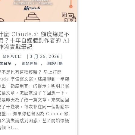
什麼 Claude.ai 額度總是不
用？十年自媒體創作者的 AI
作流實戰筆記
|
3 月 26, 2026
|
MR.WULI
,
,
業日記
網站經營
網路行銷
是不是也有這種經驗？ 早上打開
laude 準備寫文案，結果聊到一半突
跳出「額度用完」的提示；明明只寫
三篇文章，怎麼就沒了？回想一下，
來是昨天為了改一篇文章，來來回回
改了十幾次，每次都在同一個對話串
整... 如果你也曾因為 Claude 額
莫名消失而感到困惑，甚至開始懷疑
個 AI...