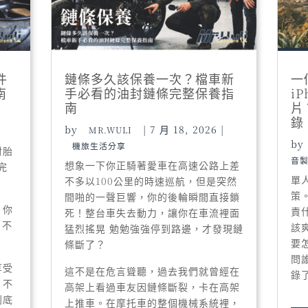
件
鏈條多久該保養一次？檔車新
一
南
手必看的油封鏈條完整保養指
i
南
片
錄
by
|
7 月 18, 2026
|
MR.WULI
by
機旅生活分享
射胎
音
想象一下你正騎著愛車在高速公路上差
完
單
不多以100公里的時速巡航，但是突然
策
間啪的一聲巨響，你的後輪瞬間直接鎖
，你
責
死！整台車失去動力，讓你在車流裡面
、不
該
猛烈搖晃 勉勉強強停到路邊，才發現鏈
要
條斷了？
問
享受
這不是在危言聳聽，過去我們就曾經在
錄了
，不
高架上看過車友因鏈條斷裂，卡在高架
到底
上推車。在摩托車的整個機械系統裡，