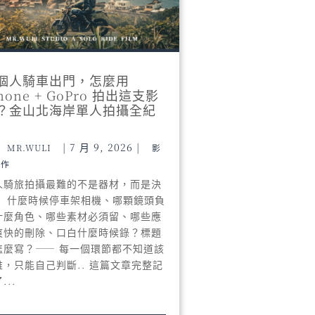
個人騎車出門，怎麼用
Phone + GoPro 拍出這支影
？金山北海岸單人拍攝全紀
|
7 月 9, 2026
|
MR.WULI
影
製作
人騎旅拍攝最難的不是器材，而是決
。 什麼時候停車架相機、哪顆鏡頭負
什麼角色、哪些素材必須留、哪些應
爽快的刪除、口白什麼時候錄？標題
怎麼寫？—— 每一個環節都不知道該
誰，只能自己判斷.. 這篇文章完整記
...