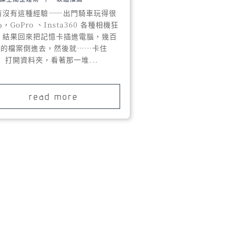
有沒有這種經驗——出門騎車玩得很
，GoPro 、Insta360 各種相機狂
；結果回來把記憶卡插進電腦，幾百
B 的檔案倒進去，然後就……卡住
。 打開資料夾，看著那一堆...
read more