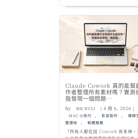
Claude Cowork 真的能幫
作者整理所有素材嗎？實測
我發現一個問題…
by
|
4 月 6, 2026
|
MR.WULI
,
,
MAC 小技巧
影音製作
硬碟
,
整理術
軟體推薦
「所有人都在說 Cowork 有多神，