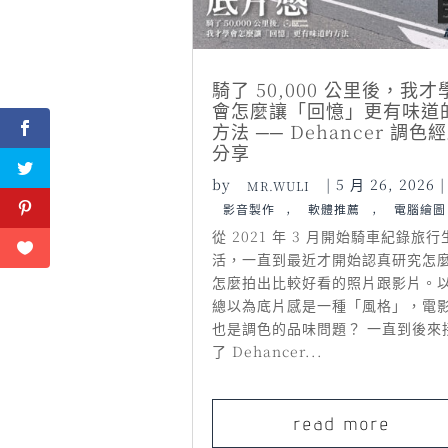
騎了 50,000 公里後，我才
會怎麼讓「回憶」更有味道
方法 ── Dehancer 調色
分享
by
|
5 月 26, 2026
|
MR.WULI
,
,
影音製作
軟體推薦
電腦繪圖
從 2021 年 3 月開始騎車紀錄旅行
活，一直到最近才開始認真研究怎
怎麼拍出比較好看的照片跟影片。
總以為底片感是一種「風格」，電
也是調色的品味問題？ 一直到後來
了 Dehancer...
read more