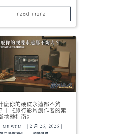
read more
什麼你的硬碟永遠都不夠
？｜《旅行影片創作者的素
斷捨離指南》
|
2 月 26, 2026
|
MR.WULI
,
碟空間整理術
軟體推薦