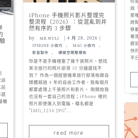
你
說
iPhone 手機照片影片整理完
那
整流程（2026）：從混亂到井
跨
學
然有序的 3 步驟
移
的
著
by
|
4 月 28, 2026
|
MR.WULI
經驗
膀
,
,
IPHONE 小技巧
MAC 小技巧
快
,
影音製作
硬碟空間整理術
平日
你是不是手機裡塞了幾千張照片，想找
某次旅行的照片卻滑 10 分鐘還找不
生
到？ 作為一個經營機車旅行部落格跟自
麼該
媒體超過 4 年的自由工作者，我每個月
以前
都要處理上千張照片和影片。 剛開始我
影感
也沒有一套自己的流程；iPhone 裡的
接觸
照片即使匯入到電腦，檔名都是
"IMG_1234.JPG"...
read more