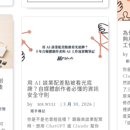
為
夠
工
by
創
你
C
創
用 AI 談業配差點被看光底
然
後
牌？自媒體創作者必懂的資訊
了
安全守則
原
修
by
|
3 月 30, 2026
|
MR.WULI
空間
裡調
隨手雜記
度
你是不是也曾經這樣？ 跟廠商談業配案
「這
可
時，想用 ChatGPT 或 Claude 幫你