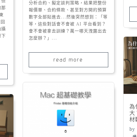
。但
分析合約、擬定談判策略，結果把整份
的那
報價單、合約條款、甚至對方開的預算
東
數字全部貼進去...然後突然想到：「等
遊回
等，這些對話會不會被 AI 平台看到？
拍攝
會不會被拿去訓練？萬一哪天洩露出去
對下
怎麼辦？」...
read more
為
大
材
by
硬