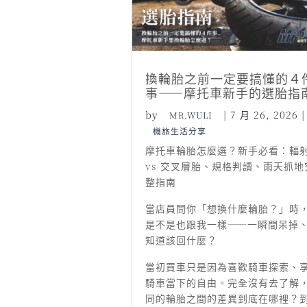
換輪胎之前一定要搞懂的４
事——摩托車新手的選胎指
by
|
7 月 26, 2026
|
MR.WULI
機旅生活分享
摩托車輪胎怎麼選？新手必看：輻
vs 交叉層胎、規格判讀、雨天抓地
整指南
當店員問你「想換什麼輪胎？」時
是不是也跟我一樣——一瞬間呆掉
知道該回什麼？
當初買車只是因為喜歡騎車探索、
騎車當下的自由。完全沒有去了解
同的輪胎之間的差異到底在哪裡？