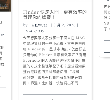
你
Finder 快速入門：更有效率的
開心
管理你的檔案！
錄
行
G
by
|
3 月 2, 2026
|
MR.WULI
了
MAC 小技巧
硬
今天想要跟大家分享一下個人在 MAC
中整理資料的一些小心得，首先先來聊
寫的
聊 Finder 的一些基本功能，怎麼樣去
問
只用你的 FInder 會最有效率呢？有用
旅
Evernote 的人應該已經很習慣使用標
案拉
籤的方式來整理筆記了吧？想想看如果
整台電腦裡的資料都能使用 “標籤”
..
來分類，那所有的資料就能夠快速調
閱、篩選，比如說：快速調出不同
read more